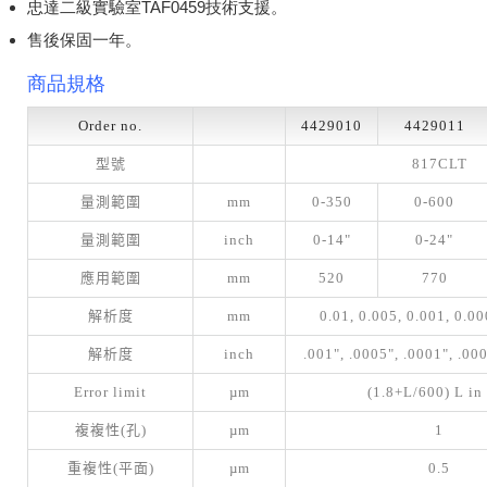
忠達二級實驗室TAF0459技術支援。
售後保固一年。
商品規格
Order no.
4429010
4429011
型號
817CLT
量測範圍
mm
0-350
0-600
量測範圍
inch
0-14"
0-24"
應用範圍
mm
520
770
解析度
mm
0.01, 0.005, 0.001, 0.0
解析度
inch
.001", .0005", .0001", .00
Error limit
µm
(1.8+L/600) L i
複複性(孔)
µm
1
重複性(平面)
µm
0.5