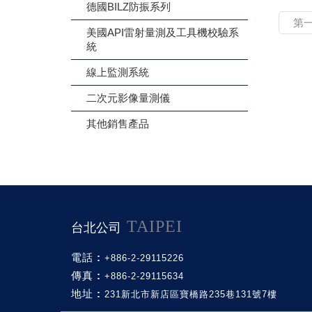
德國BILZ防振系列
第
美國API雷射量測及工具機校驗系
統
線上監測系統
二次元影像量測儀
其他銷售產品
TAIPEI
台北公司
電話 :
+886-2-29115226
傳真 :
+886-2-29115634
地址 :
231新北市新店區寶橋路235巷131號7樓