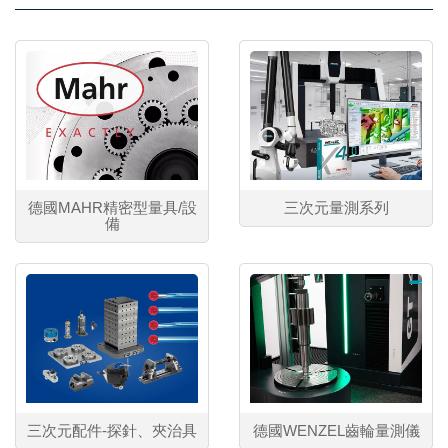
德國MAHR精密型量具/設
三次元量測系列
備
三次元配件-探針、夾治具
德國WENZEL齒輪量測儀