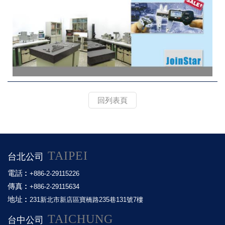
回列表頁
TAIPEI
台北公司
電話 :
+886-2-29115226
傳真 :
+886-2-29115634
地址 :
231新北市新店區寶橋路235巷131號7樓
TAICHUNG
台中公司