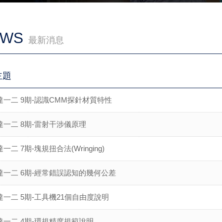
EWS
最新消息
主題
達一二 9期-認識CMM探針材質特性
達一二 8期-雷射干涉儀原理
一二 7期-塊規扭合法(Wringing)
達一二 6期-經常錯誤認知的幾何公差
達一二 5期-工具機21個自由度說明
達一二 4期-環規精度規範說明