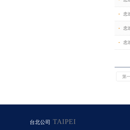
忠
忠
忠
第
TAIPEI
台北公司