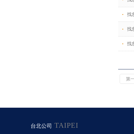
找
找
找
第
TAIPEI
台北公司