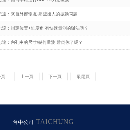
忠達：來自外部環境-那些擾人的振動問題
忠達：指定位置+錐度角 有快速量測的辦法嗎？
忠達：內孔中的尺寸/幾何量測 難倒你了嗎？
一頁
上一頁
下一頁
最尾頁
TAICHUNG
台中公司